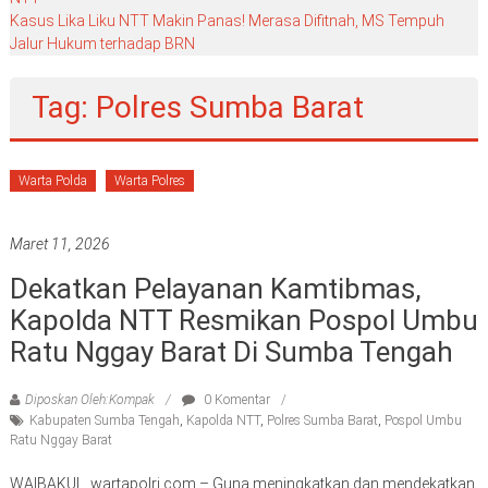
Kasus Lika Liku NTT Makin Panas! Merasa Difitnah, MS Tempuh
Jalur Hukum terhadap BRN
Tag: Polres Sumba Barat
Warta Polda
Warta Polres
Maret 11, 2026
Dekatkan Pelayanan Kamtibmas,
Kapolda NTT Resmikan Pospol Umbu
Ratu Nggay Barat Di Sumba Tengah
Diposkan Oleh:Kompak
0 Komentar
Kabupaten Sumba Tengah
,
Kapolda NTT
,
Polres Sumba Barat
,
Pospol Umbu
Ratu Nggay Barat
WAIBAKUL, wartapolri.com – Guna meningkatkan dan mendekatkan