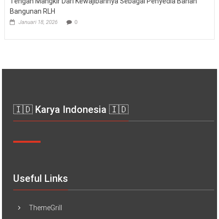
Tengah Mangkir Dari Kewajibannya Sebagai Penyedia Bahan
Bangunan RLH
Januari 18, 2026
0
🇮🇩 Karya Indonesia 🇮🇩
Useful Links
ThemeGrill