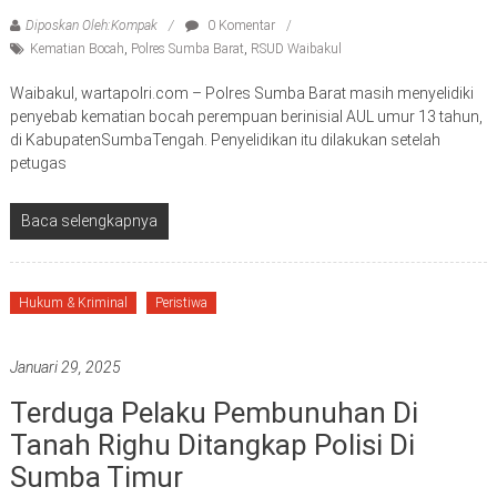
Diposkan Oleh:Kompak
0 Komentar
Kematian Bocah
,
Polres Sumba Barat
,
RSUD Waibakul
Waibakul, wartapolri.com – Polres Sumba Barat masih menyelidiki
penyebab kematian bocah perempuan berinisial AUL umur 13 tahun,
di KabupatenSumbaTengah. Penyelidikan itu dilakukan setelah
petugas
Baca selengkapnya
Hukum & Kriminal
Peristiwa
Januari 29, 2025
Terduga Pelaku Pembunuhan Di
Tanah Righu Ditangkap Polisi Di
Sumba Timur