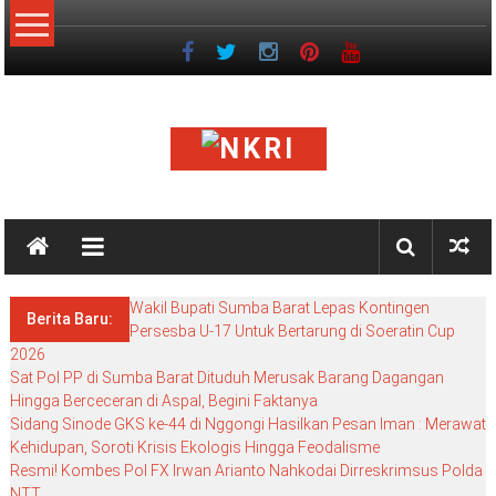
Lompat
ke
konten
NKRI
NKRI
HARGA
Wakil Bupati Sumba Barat Lepas Kontingen
MATI
Berita Baru:
Persesba U-17 Untuk Bertarung di Soeratin Cup
2026
Sat Pol PP di Sumba Barat Dituduh Merusak Barang Dagangan
Hingga Berceceran di Aspal, Begini Faktanya
Sidang Sinode GKS ke-44 di Nggongi Hasilkan Pesan Iman : Merawat
Kehidupan, Soroti Krisis Ekologis Hingga Feodalisme
Resmi! Kombes Pol FX Irwan Arianto Nahkodai Dirreskrimsus Polda
NTT