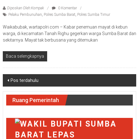
Diposkan Oleh:Kompak
0 Komentar
Pelaku Pembunuhan
,
Polres Sumba Barat
,
Polres Sumba Timur
Waikabubak, wartapolri.com – Kabar penemuan mayat di kebun
warga, di kecamatan Tanah Righu gegerkan warga Sumba Barat dan
sekitarnya. Mayat tak berbusana yang ditemukan
Baca selengkapnya
Navigasi
Pos terdahulu
pos
Ruang Pemerintah