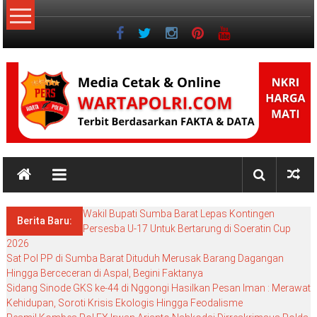
Lompat
ke
konten
NKRI
NKRI
HARGA
Wakil Bupati Sumba Barat Lepas Kontingen
MATI
Berita Baru:
Persesba U-17 Untuk Bertarung di Soeratin Cup
2026
Sat Pol PP di Sumba Barat Dituduh Merusak Barang Dagangan
Hingga Berceceran di Aspal, Begini Faktanya
Sidang Sinode GKS ke-44 di Nggongi Hasilkan Pesan Iman : Merawat
Kehidupan, Soroti Krisis Ekologis Hingga Feodalisme