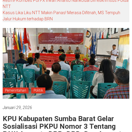
Resmi! Kombes Pol FX Irwan Arianto Nahkodai Dirreskrimsus Polda
NTT
Kasus Lika Liku NTT Makin Panas! Merasa Difitnah, MS Tempuh
Jalur Hukum terhadap BRN
Pemerintahan
Politik
Januari 29, 2026
KPU Kabupaten Sumba Barat Gelar
Sosialisasi PKPU Nomor 3 Tentang