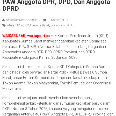
PAW Anggota DPR, DPD, Dan Anggota
DPRD
Diposkan Oleh:Kompak
0 Komentar
Aturan PAW
,
KPU Sumba Barat
,
Sosialisasi PKPU
WAIKABUBAK, wartapolri.com
– Komisi Pemilihan Umum (KPU)
Kabupaten Sumba Barat menyelenggarakan kegiatan Sosialisasi
Peraturan KPU (PKPU) Nomor 3 Tahun 2025 tentang Pergantian
Antarwaktu Anggota DPR, DPD, DPRD Provinsi, dan DPRD
Kabupaten/Kota pada Kamis, 29 Januari 2026.
Kegiatan ini dilaksanakan di Kantor KPU Kabupaten Sumba Barat
dan dihadiri oleh perwakilan Partai Politik, Ketua Bawaslu Sumba
Barat, unsur Forum Komunikasi Pimpinan Daerah (Forkopimda)
Tokoh Agama, Tokoh Masyarakat, Tokoh Pemuda, dan Organisasi
Masyarakat.
Kegiatan ini bertujuan untuk memberikan pemahaman yang
komprehensif terkait ketentuan dan rumusan kebijakan baru dalam
PKPU Nomor 3 Tahun 2025, khususnya yang mengatur mekanisme
Pergantian Antarwaktu (PAW) Anggota DPR, DPD, DPRD Provinsi dan