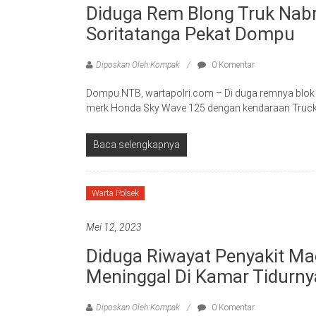
Diduga Rem Blong Truk Nabr
Soritatanga Pekat Dompu
Diposkan Oleh:Kompak
0 Komentar
Dompu.NTB, wartapolri.com – Di duga remnya blok 
merk Honda Sky Wave 125 dengan kendaraan Truc
Baca selengkapnya
Warta Polsek
Mei 12, 2023
Diduga Riwayat Penyakit Ma
Meninggal Di Kamar Tidurn
Diposkan Oleh:Kompak
0 Komentar