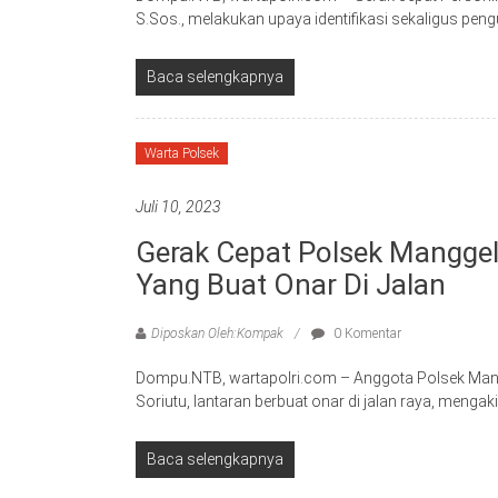
S.Sos., melakukan upaya identifikasi sekaligus pe
Baca selengkapnya
Warta Polsek
Juli 10, 2023
Gerak Cepat Polsek Mangge
Yang Buat Onar Di Jalan
Diposkan Oleh:Kompak
0 Komentar
Dompu.NTB, wartapolri.com – Anggota Polsek Man
Soriutu, lantaran berbuat onar di jalan raya, menga
Baca selengkapnya