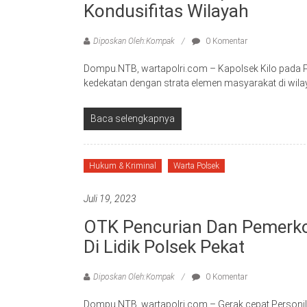
Kondusifitas Wilayah
Diposkan Oleh:Kompak
0 Komentar
Dompu.NTB, wartapolri.com – Kapolsek Kilo pada 
kedekatan dengan strata elemen masyarakat di wila
Baca selengkapnya
Hukum & Kriminal
Warta Polsek
Juli 19, 2023
OTK Pencurian Dan Pemerko
Di Lidik Polsek Pekat
Diposkan Oleh:Kompak
0 Komentar
Dompu.NTB, wartapolri.com – Gerak cepat Personil 