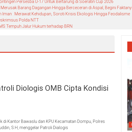
ontingen Persesba U-17 Untuk Bertarung di Soeratin Cup 2026
h Merusak Barang Dagangan Hingga Berceceran di Aspal, Begini Faktan
 Iman : Merawat Kehidupan, Soroti Krisis Ekologis Hingga Feodalisme
reskrimsus Polda NTT
h, MS Tempuh Jalur Hukum terhadap BRN
roli Diologis OMB Cipta Kondisi
ik di Kantor Bawaslu dan KPU Kecamatan Dompu, Polres
ddin, S.H, menggelar Patroli Dialogis