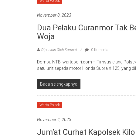
Warta Polsek
November 8, 2023
Dua Pelaku Curanmor Tak Be
Woja
Diposkan Oleh:Kompak
0 Komentar
Dompu.NTB, wartapolri.com – Timsus elang Polsek
satu unit sepeda motor Honda Supra X 125, yang d
Baca selengkapnya
Warta Polsek
November 4, 2023
Jum’at Curhat Kapolsek Kil