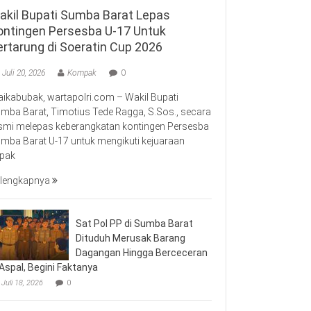
akil Bupati Sumba Barat Lepas
ontingen Persesba U-17 Untuk
ertarung di Soeratin Cup 2026
Juli 20, 2026
Kompak
0
ikabubak, wartapolri.com – Wakil Bupati
mba Barat, Timotius Tede Ragga, S.Sos., secara
smi melepas keberangkatan kontingen Persesba
mba Barat U-17 untuk mengikuti kejuaraan
pak
lengkapnya
Sat Pol PP di Sumba Barat
Dituduh Merusak Barang
Dagangan Hingga Berceceran
 Aspal, Begini Faktanya
Juli 18, 2026
0