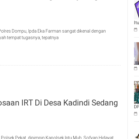
It
Polres Dompu, Ipda Eka Farman sangat dikenal dengan
yah tempat tugasnya, tepatnya
saan IRT Di Desa Kadindi Sedang
DP
Polsek Pekat, dipimpin Kapolsek Iptu Muh. Sofyan Hidayat,