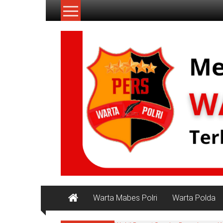
Lompat
ke
konten
NKRI
NKRI
HARGA
MATI
Warta Mabes Polri
Warta Polda