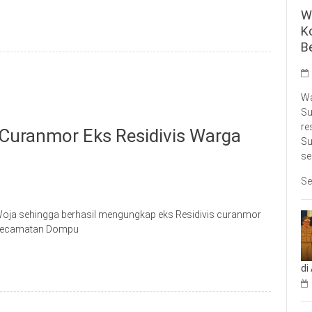
W
K
B
Wa
Su
re
Curanmor Eks Residivis Warga
Su
se
Se
Woja sehingga berhasil mengungkap eks Residivis curanmor
a Kecamatan Dompu
di