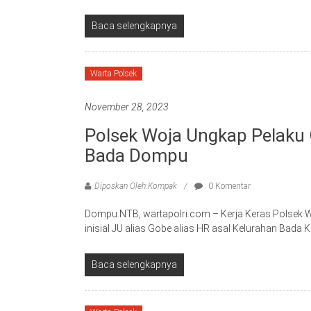
Baca selengkapnya
Warta Polsek
November 28, 2023
Polsek Woja Ungkap Pelaku 
Bada Dompu
Diposkan Oleh:Kompak
0 Komentar
Dompu.NTB, wartapolri.com – Kerja Keras Polsek 
inisial JU alias Gobe alias HR asal Kelurahan Bad
Baca selengkapnya