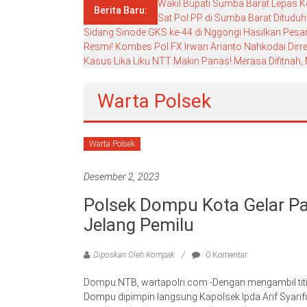
Wakil Bupati Sumba Barat Lepas K
Berita Baru:
Sat Pol PP di Sumba Barat Ditudu
Sidang Sinode GKS ke-44 di Nggongi Hasilkan Pesan
Resmi! Kombes Pol FX Irwan Arianto Nahkodai Dir
Kasus Lika Liku NTT Makin Panas! Merasa Difitna
Warta Polsek
Warta Polsek
Desember 2, 2023
Polsek Dompu Kota Gelar Pat
Jelang Pemilu
Diposkan Oleh:Kompak
0 Komentar
Dompu.NTB, wartapolri.com -Dengan mengambil tit
Dompu dipimpin langsung Kapolsek Ipda Arif Syarifu