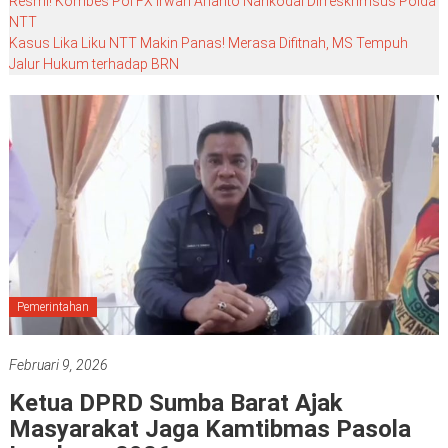
Resmi! Kombes Pol FX Irwan Arianto Nahkodai Dirreskrimsus Polda
NTT
Kasus Lika Liku NTT Makin Panas! Merasa Difitnah, MS Tempuh
Jalur Hukum terhadap BRN
Pemerintahan
Februari 9, 2026
Ketua DPRD Sumba Barat Ajak
Masyarakat Jaga Kamtibmas Pasola