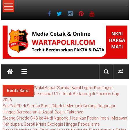
Lompat
ke
konten
NKRI
NKRI
HARGA
Wakil Bupati Sumba Barat Lepas Kontingen
MATI
Berita Baru:
Persesba U-17 Untuk Bertarung di Soeratin Cup
2026
Sat Pol PP di Sumba Barat Dituduh Merusak Barang Dagangan
Hingga Berceceran di Aspal, Begini Faktanya
Sidang Sinode GKS ke-44 di Nggongi Hasilkan Pesan Iman : Merawat
Kehidupan, Soroti Krisis Ekologis Hingga Feodalisme