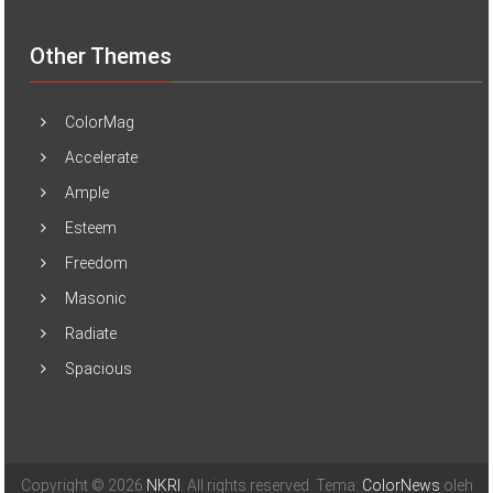
Other Themes
ColorMag
Accelerate
Ample
Esteem
Freedom
Masonic
Radiate
Spacious
Copyright © 2026
NKRI
. All rights reserved. Tema:
ColorNews
oleh