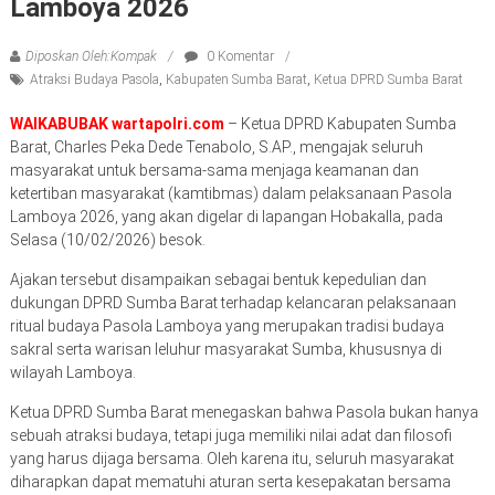
Lamboya 2026
Diposkan Oleh:Kompak
0 Komentar
Atraksi Budaya Pasola
,
Kabupaten Sumba Barat
,
Ketua DPRD Sumba Barat
WAIKABUBAK wartapolri.com
– Ketua DPRD Kabupaten Sumba
Barat, Charles Peka Dede Tenabolo, S.AP., mengajak seluruh
masyarakat untuk bersama-sama menjaga keamanan dan
ketertiban masyarakat (kamtibmas) dalam pelaksanaan Pasola
Lamboya 2026, yang akan digelar di lapangan Hobakalla, pada
Selasa (10/02/2026) besok.
Ajakan tersebut disampaikan sebagai bentuk kepedulian dan
dukungan DPRD Sumba Barat terhadap kelancaran pelaksanaan
ritual budaya Pasola Lamboya yang merupakan tradisi budaya
sakral serta warisan leluhur masyarakat Sumba, khususnya di
wilayah Lamboya.
Ketua DPRD Sumba Barat menegaskan bahwa Pasola bukan hanya
sebuah atraksi budaya, tetapi juga memiliki nilai adat dan filosofi
yang harus dijaga bersama. Oleh karena itu, seluruh masyarakat
diharapkan dapat mematuhi aturan serta kesepakatan bersama