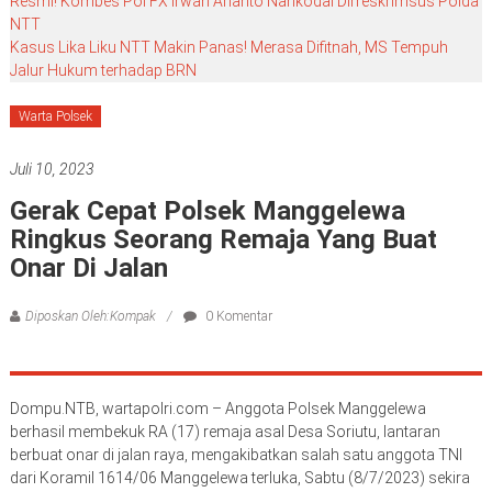
Resmi! Kombes Pol FX Irwan Arianto Nahkodai Dirreskrimsus Polda
NTT
Kasus Lika Liku NTT Makin Panas! Merasa Difitnah, MS Tempuh
Jalur Hukum terhadap BRN
Warta Polsek
Juli 10, 2023
Gerak Cepat Polsek Manggelewa
Ringkus Seorang Remaja Yang Buat
Onar Di Jalan
Diposkan Oleh:Kompak
0 Komentar
Dompu.NTB, wartapolri.com – Anggota Polsek Manggelewa
berhasil membekuk RA (17) remaja asal Desa Soriutu, lantaran
berbuat onar di jalan raya, mengakibatkan salah satu anggota TNI
dari Koramil 1614/06 Manggelewa terluka, Sabtu (8/7/2023) sekira