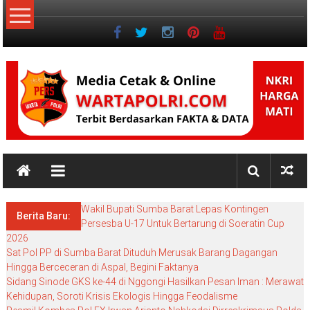
Lompat
ke
konten
NKRI
NKRI
HARGA
Wakil Bupati Sumba Barat Lepas Kontingen
MATI
Berita Baru:
Persesba U-17 Untuk Bertarung di Soeratin Cup
2026
Sat Pol PP di Sumba Barat Dituduh Merusak Barang Dagangan
Hingga Berceceran di Aspal, Begini Faktanya
Sidang Sinode GKS ke-44 di Nggongi Hasilkan Pesan Iman : Merawat
Kehidupan, Soroti Krisis Ekologis Hingga Feodalisme