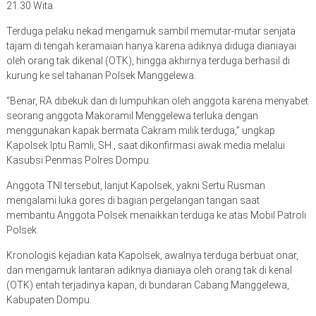
21.30 Wita.
Terduga pelaku nekad mengamuk sambil memutar-mutar senjata
tajam di tengah keramaian hanya karena adiknya diduga dianiayai
oleh orang tak dikenal (OTK), hingga akhirnya terduga berhasil di
kurung ke sel tahanan Polsek Manggelewa.
“Benar, RA dibekuk dan di lumpuhkan oleh anggota karena menyabet
seorang anggota Makoramil Menggelewa terluka dengan
menggunakan kapak bermata Cakram milik terduga,” ungkap
Kapolsek Iptu Ramli, SH., saat dikonfirmasi awak media melalui
Kasubsi Penmas Polres Dompu.
Anggota TNI tersebut, lanjut Kapolsek, yakni Sertu Rusman
mengalami luka gores di bagian pergelangan tangan saat
membantu Anggota Polsek menaikkan terduga ke atas Mobil Patroli
Polsek.
Kronologis kejadian kata Kapolsek, awalnya terduga berbuat onar,
dan mengamuk lantaran adiknya dianiaya oleh orang tak di kenal
(OTK) entah terjadinya kapan, di bundaran Cabang Manggelewa,
Kabupaten Dompu.