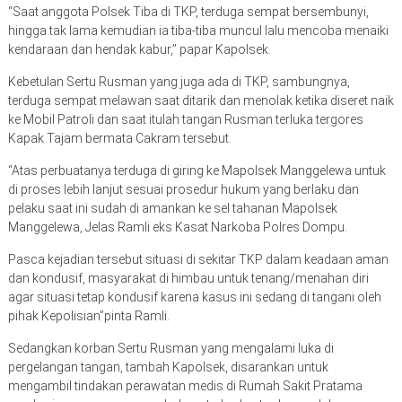
“Saat anggota Polsek Tiba di TKP, terduga sempat bersembunyi,
hingga tak lama kemudian ia tiba-tiba muncul lalu mencoba menaiki
kendaraan dan hendak kabur,” papar Kapolsek.
Kebetulan Sertu Rusman yang juga ada di TKP, sambungnya,
terduga sempat melawan saat ditarik dan menolak ketika diseret naik
ke Mobil Patroli dan saat itulah tangan Rusman terluka tergores
Kapak Tajam bermata Cakram tersebut.
“Atas perbuatanya terduga di giring ke Mapolsek Manggelewa untuk
di proses lebih lanjut sesuai prosedur hukum yang berlaku dan
pelaku saat ini sudah di amankan ke sel tahanan Mapolsek
Manggelewa, Jelas Ramli eks Kasat Narkoba Polres Dompu.
Pasca kejadian tersebut situasi di sekitar TKP dalam keadaan aman
dan kondusif, masyarakat di himbau untuk tenang/menahan diri
agar situasi tetap kondusif karena kasus ini sedang di tangani oleh
pihak Kepolisian”pinta Ramli.
Sedangkan korban Sertu Rusman yang mengalami luka di
pergelangan tangan, tambah Kapolsek, disarankan untuk
mengambil tindakan perawatan medis di Rumah Sakit Pratama