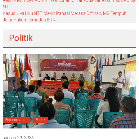
Resmi! Kombes Pol FX Irwan Arianto Nahkodai Dirreskrimsus Polda
NTT
Kasus Lika Liku NTT Makin Panas! Merasa Difitnah, MS Tempuh
Jalur Hukum terhadap BRN
Politik
Pemerintahan
Politik
Januari 29, 2026