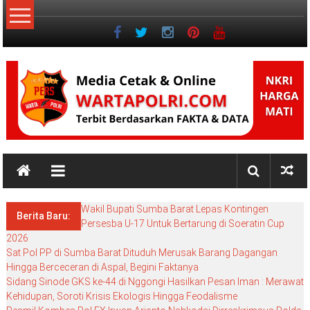
Lompat
ke
konten
NKRI
NKRI
HARGA
Wakil Bupati Sumba Barat Lepas Kontingen
MATI
Berita Baru:
Persesba U-17 Untuk Bertarung di Soeratin Cup
2026
Sat Pol PP di Sumba Barat Dituduh Merusak Barang Dagangan
Hingga Berceceran di Aspal, Begini Faktanya
Sidang Sinode GKS ke-44 di Nggongi Hasilkan Pesan Iman : Merawat
Kehidupan, Soroti Krisis Ekologis Hingga Feodalisme