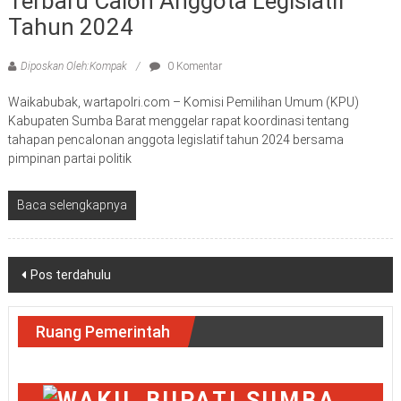
Terbaru Calon Anggota Legislatif
Tahun 2024
Diposkan Oleh:Kompak
0 Komentar
Waikabubak, wartapolri.com – Komisi Pemilihan Umum (KPU)
Kabupaten Sumba Barat menggelar rapat koordinasi tentang
tahapan pencalonan anggota legislatif tahun 2024 bersama
pimpinan partai politik
Baca selengkapnya
Navigasi
Pos terdahulu
pos
Ruang Pemerintah