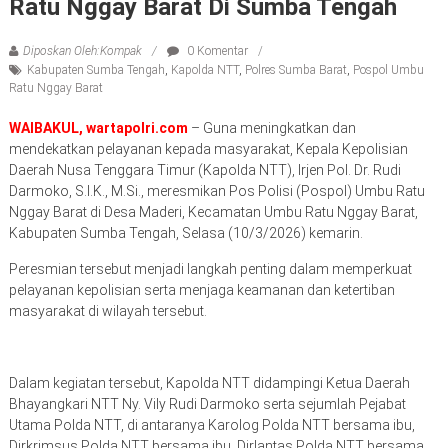
Ratu Nggay Barat Di Sumba Tengah
Diposkan Oleh:Kompak
0 Komentar
Kabupaten Sumba Tengah
,
Kapolda NTT
,
Polres Sumba Barat
,
Pospol Umbu
Ratu Nggay Barat
WAIBAKUL, wartapolri.com
– Guna meningkatkan dan
mendekatkan pelayanan kepada masyarakat, Kepala Kepolisian
Daerah Nusa Tenggara Timur (Kapolda NTT), Irjen Pol. Dr. Rudi
Darmoko, S.I.K., M.Si., meresmikan Pos Polisi (Pospol) Umbu Ratu
Nggay Barat di Desa Maderi, Kecamatan Umbu Ratu Nggay Barat,
Kabupaten Sumba Tengah, Selasa (10/3/2026) kemarin.
Peresmian tersebut menjadi langkah penting dalam memperkuat
pelayanan kepolisian serta menjaga keamanan dan ketertiban
masyarakat di wilayah tersebut.
Dalam kegiatan tersebut, Kapolda NTT didampingi Ketua Daerah
Bhayangkari NTT Ny. Vily Rudi Darmoko serta sejumlah Pejabat
Utama Polda NTT, di antaranya Karolog Polda NTT bersama ibu,
Dirkrimsus Polda NTT bersama ibu, Dirlantas Polda NTT bersama