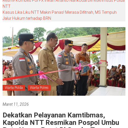
Resmi! Kombes Pol FX Irwan Arianto Nahkodai Dirreskrimsus Polda
NTT
Kasus Lika Liku NTT Makin Panas! Merasa Difitnah, MS Tempuh
Jalur Hukum terhadap BRN
Warta Polda
Warta Polres
Maret 11, 2026
Dekatkan Pelayanan Kamtibmas,
Kapolda NTT Resmikan Pospol Umbu