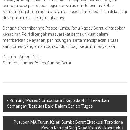
semoga ke depan dapat segera terwujud dan terbentuk Polres
Sumba Tengah, sehingga pelayanan kepolisian dapat lebih dekat lagi
di tengah masyarakat,” ungkapnya.
Dengan diresmikannya Pospol Umbu Ratu Nggay Barat, diharapkan
kehadiran Polri di tengah masyarakat semakin kuat dalam
memberikan pelayanan, perlindungan, serta menciptakan situasi
kamtibmas yang aman dan kondusif bagi seluruh masyarakat.
Penulis : Anton Gallu
Sumber : Humas Polres Sumba Barat
Navigasi
Kunjungi Polres Sumba Barat, Kapolda NTT Tekankan
Semangat “Berbuat Baik” Dalam Setiap Tugas
pos
Putusan MA Turun, Kejari Sumba Barat Eksekusi Terpidana
Kasus Korupsi Ring Road Kota Waikabubak