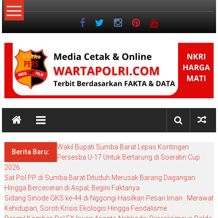
Lompat
ke
konten
NKRI
NKRI
HARGA
Wakil Bupati Sumba Barat Lepas Kontingen
MATI
Berita Baru:
Persesba U-17 Untuk Bertarung di Soeratin Cup
2026
Sat Pol PP di Sumba Barat Dituduh Merusak Barang Dagangan
Hingga Berceceran di Aspal, Begini Faktanya
Sidang Sinode GKS ke-44 di Nggongi Hasilkan Pesan Iman : Merawat
Kehidupan, Soroti Krisis Ekologis Hingga Feodalisme