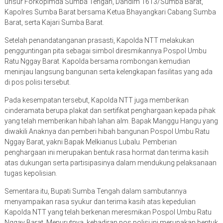
unsur Forkopimda Sumba Tengah, Dandim 1613/Sumba Barat,
Kapolres Sumba Barat bersama Ketua Bhayangkari Cabang Sumba
Barat, serta Kajari Sumba Barat.
Setelah penandatanganan prasasti, Kapolda NTT melakukan
pengguntingan pita sebagai simbol diresmikannya Pospol Umbu
Ratu Nggay Barat. Kapolda bersama rombongan kemudian
meninjau langsung bangunan serta kelengkapan fasilitas yang ada
di pos polisi tersebut.
Pada kesempatan tersebut, Kapolda NTT juga memberikan
cinderamata berupa plakat dan sertifikat penghargaan kepada pihak
yang telah memberikan hibah lahan alm. Bapak Manggu Hangu yang
diwakili Anaknya dan pemberi hibah bangunan Pospol Umbu Ratu
Nggay Barat, yakni Bapak Melkianus Lubalu. Pemberian
penghargaan ini merupakan bentuk rasa hormat dan terima kasih
atas dukungan serta partisipasinya dalam mendukung pelaksanaan
tugas kepolisian.
Sementara itu, Bupati Sumba Tengah dalam sambutannya
menyampaikan rasa syukur dan terima kasih atas kepedulian
Kapolda NTT yang telah berkenan meresmikan Pospol Umbu Ratu
Nggay Barat. Menurutnya, kehadiran pos polisi ini merupakan bentuk