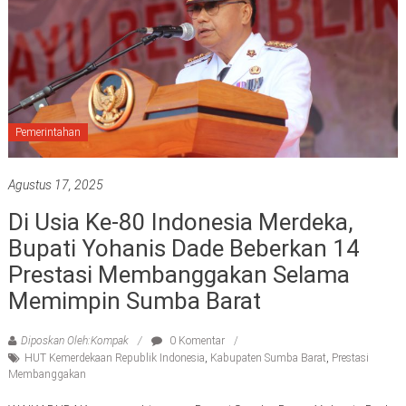
Pemerintahan
Agustus 17, 2025
Di Usia Ke-80 Indonesia Merdeka,
Bupati Yohanis Dade Beberkan 14
Prestasi Membanggakan Selama
Memimpin Sumba Barat
Diposkan Oleh:Kompak
0 Komentar
HUT Kemerdekaan Republik Indonesia
,
Kabupaten Sumba Barat
,
Prestasi
Membanggakan