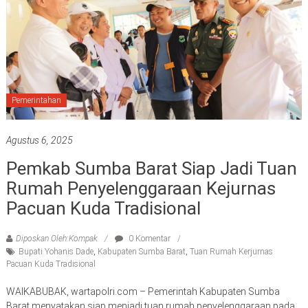
Pemerintahan
Agustus 6, 2025
Pemkab Sumba Barat Siap Jadi Tuan
Rumah Penyelenggaraan Kejurnas
Pacuan Kuda Tradisional
Diposkan Oleh:Kompak
0 Komentar
Bupati Yohanis Dade
,
Kabupaten Sumba Barat
,
Tuan Rumah Kerjurnas
Pacuan Kuda Tradisional
WAIKABUBAK, wartapolri.com – Pemerintah Kabupaten Sumba
Barat menyatakan siap menjadi tuan rumah penyelenggaraan pada