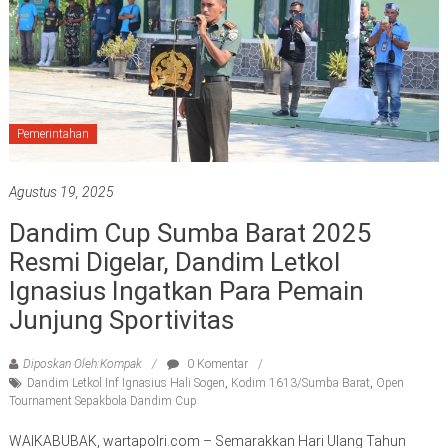
Pemerintahan
Agustus 19, 2025
Dandim Cup Sumba Barat 2025
Resmi Digelar, Dandim Letkol
Ignasius Ingatkan Para Pemain
Junjung Sportivitas
Diposkan Oleh:Kompak
0 Komentar
Dandim Letkol Inf Ignasius Hali Sogen
,
Kodim 1613/Sumba Barat
,
Open
Tournament Sepakbola Dandim Cup
WAIKABUBAK, wartapolri.com – Semarakkan Hari Ulang Tahun