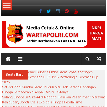
Lompat
ke
konten
NKRI
NKRI
HARGA
Wakil Bupati Sumba Barat Lepas Kontingen
MATI
Berita Baru:
Persesba U-17 Untuk Bertarung di Soeratin Cup
2026
Sat Pol PP di Sumba Barat Dituduh Merusak Barang Dagangan
Hingga Berceceran di Aspal, Begini Faktanya
Sidang Sinode GKS ke-44 di Nggongi Hasilkan Pesan Iman : Merawat
Kehidupan, Soroti Krisis Ekologis Hingga Feodalisme