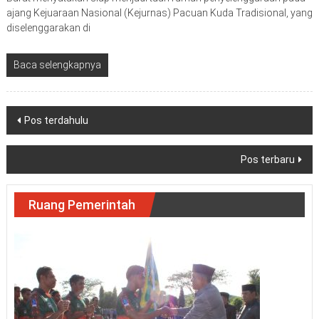
ajang Kejuaraan Nasional (Kejurnas) Pacuan Kuda Tradisional, yang
diselenggarakan di
Baca selengkapnya
Navigasi
Pos terdahulu
pos
Pos terbaru
Ruang Pemerintah