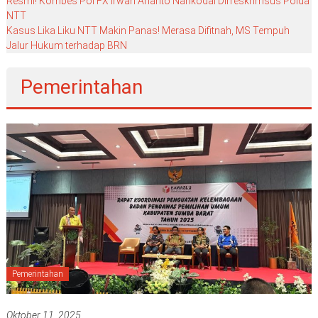
Resmi! Kombes Pol FX Irwan Arianto Nahkodai Dirreskrimsus Polda
NTT
Kasus Lika Liku NTT Makin Panas! Merasa Difitnah, MS Tempuh
Jalur Hukum terhadap BRN
Pemerintahan
Pemerintahan
Oktober 11, 2025