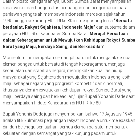
Dalam pidato kenegaraannya, Bupati Sumba Barat menyampaikan
rasa syukur dan bangga atas perjuangan dan pengorbanan para
pahlawan yang telah membawa Indonesia merdeka sejak tahun
1945 hingga sekarang. HUT RI ke-80 ini mengusung tema
“Bersatu
berdaulat, Rakyat Sejahtera, Indonesia Maju”
dan subtema dalam
perayaan HUT RI di Kabupaten Sumba Barat ‘
Merajut Persatuan
dalam Keberagaman untuk Mewujutkan Kehidupan Rakyat Sumba
Barat yang Maju, Berdaya Saing, dan Berkeadilan
‘.
Momentum ini merupakan semangat baru untuk mengajak semua
elemen bangsa untuk bersatu di tengah keberagaman, menjaga
kedaulatan dan stabilitas negara, meningkatkan kualitas hidup
masyarakat yang Sejahtera dan mewujudkan Indonesia yang lebih
maju sebagai negara yang progresif, kompetitif dan dihormati,
khususnya demi mewujudkan kehidupan rakyat Sumba Barat yang
maju, berdaya saing dan berkeadilan,” ujar Bupati Yohanis Dade saat
menyampaikan Pidato Kenegaraan di HUT RI ke-80.
Bupati Yohanis Dade juga menyampaikan, bahwa 17 Agustus 1945
adalah titik kulminasi perjuangan rakyat Indonesia untuk melepaskan
diri dari belenggu penjajahan, semua elemen bersatu membentuk
kekuatan dengan semangat yang tak kunjung padam untuk