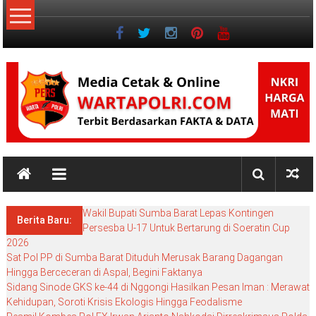
Lompat
ke
konten
NKRI
NKRI
HARGA
Wakil Bupati Sumba Barat Lepas Kontingen
MATI
Berita Baru:
Persesba U-17 Untuk Bertarung di Soeratin Cup
2026
Sat Pol PP di Sumba Barat Dituduh Merusak Barang Dagangan
Hingga Berceceran di Aspal, Begini Faktanya
Sidang Sinode GKS ke-44 di Nggongi Hasilkan Pesan Iman : Merawat
Kehidupan, Soroti Krisis Ekologis Hingga Feodalisme