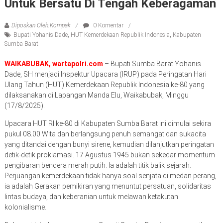
Untuk Bersatu Di Tengah Keberagaman
Diposkan Oleh:Kompak
0 Komentar
Bupati Yohanis Dade
,
HUT Kemerdekaan Republik Indonesia
,
Kabupaten
Sumba Barat
WAIKABUBAK, wartapolri.com
– Bupati Sumba Barat Yohanis
Dade, SH menjadi Inspektur Upacara (IRUP) pada Peringatan Hari
Ulang Tahun (HUT) Kemerdekaan Republik Indonesia ke-80 yang
dilaksanakan di Lapangan Manda Elu, Waikabubak, Minggu
(17/8/2025).
Upacara HUT RI ke-80 di Kabupaten Sumba Barat ini dimulai sekira
pukul 08.00 Wita dan berlangsung penuh semangat dan sukacita
yang ditandai dengan bunyi sirene, kemudian dilanjutkan peringatan
detik-detik proklamasi. 17 Agustus 1945 bukan sekedar momentum
pengibaran bendera merah putih. la adalah titik balik sejarah.
Perjuangan kemerdekaan tidak hanya soal senjata di medan perang,
ia adalah Gerakan pemikiran yang menuntut persatuan, solidaritas
lintas budaya, dan keberanian untuk melawan ketakutan
kolonialisme.