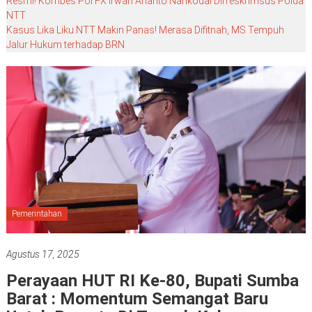
Resmi! Kombes Pol FX Irwan Arianto Nahkodai Dirreskrimsus Polda
NTT
Kasus Lika Liku NTT Makin Panas! Merasa Difitnah, MS Tempuh
Jalur Hukum terhadap BRN
Pemerintahan
Agustus 17, 2025
Perayaan HUT RI Ke-80, Bupati Sumba
Barat : Momentum Semangat Baru