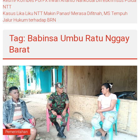
Resmi! Kombes Pol FX Irwan Arianto Nahkodai Dirreskrimsus Polda
NTT
Kasus Lika Liku NTT Makin Panas! Merasa Difitnah, MS Tempuh
Jalur Hukum terhadap BRN
Tag: Babinsa Umbu Ratu Nggay
Barat
Pemerintahan