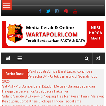
Lompat
ke
konten
NKRI
NKRI
HARGA
Wakil Bupati Sumba Barat Lepas Kontingen
MATI
Berita Baru:
Persesba U-17 Untuk Bertarung di Soeratin Cup
2026
Sat Pol PP di Sumba Barat Dituduh Merusak Barang Dagangan
Hingga Berceceran di Aspal, Begini Faktanya
Sidang Sinode GKS ke-44 di Nggongi Hasilkan Pesan Iman : Merawat
Kehidupan, Soroti Krisis Ekologis Hingga Feodalisme