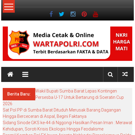
Lompat
ke
konten
NKRI
NKRI
HARGA
Wakil Bupati Sumba Barat Lepas Kontingen
MATI
Berita Baru:
Persesba U-17 Untuk Bertarung di Soeratin Cup
2026
Sat Pol PP di Sumba Barat Dituduh Merusak Barang Dagangan
Hingga Berceceran di Aspal, Begini Faktanya
Sidang Sinode GKS ke-44 di Nggongi Hasilkan Pesan Iman : Merawat
Kehidupan, Soroti Krisis Ekologis Hingga Feodalisme