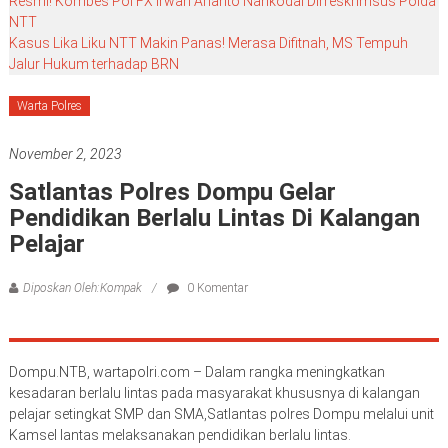
Resmi! Kombes Pol FX Irwan Arianto Nahkodai Dirreskrimsus Polda
NTT
Kasus Lika Liku NTT Makin Panas! Merasa Difitnah, MS Tempuh
Jalur Hukum terhadap BRN
Warta Polres
November 2, 2023
Satlantas Polres Dompu Gelar
Pendidikan Berlalu Lintas Di Kalangan
Pelajar
Diposkan Oleh:Kompak
0 Komentar
Dompu.NTB, wartapolri.com – Dalam rangka meningkatkan
kesadaran berlalu lintas pada masyarakat khususnya di kalangan
pelajar setingkat SMP dan SMA,Satlantas polres Dompu melalui unit
Kamsel lantas melaksanakan pendidikan berlalu lintas.