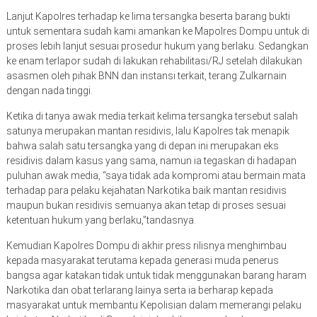
Lanjut Kapolres terhadap ke lima tersangka beserta barang bukti
untuk sementara sudah kami amankan ke Mapolres Dompu untuk di
proses lebih lanjut sesuai prosedur hukum yang berlaku. Sedangkan
ke enam terlapor sudah di lakukan rehabilitasi/RJ setelah dilakukan
asasmen oleh pihak BNN dan instansi terkait, terang Zulkarnain
dengan nada tinggi.
Ketika di tanya awak media terkait kelima tersangka tersebut salah
satunya merupakan mantan residivis, lalu Kapolres tak menapik
bahwa salah satu tersangka yang di depan ini merupakan eks
residivis dalam kasus yang sama, namun ia tegaskan di hadapan
puluhan awak media, “saya tidak ada kompromi atau bermain mata
terhadap para pelaku kejahatan Narkotika baik mantan residivis
maupun bukan residivis semuanya akan tetap di proses sesuai
ketentuan hukum yang berlaku,”tandasnya.
Kemudian Kapolres Dompu di akhir press rilisnya menghimbau
kepada masyarakat terutama kepada generasi muda penerus
bangsa agar katakan tidak untuk tidak menggunakan barang haram
Narkotika dan obat terlarang lainya serta ia berharap kepada
masyarakat untuk membantu Kepolisian dalam memerangi pelaku