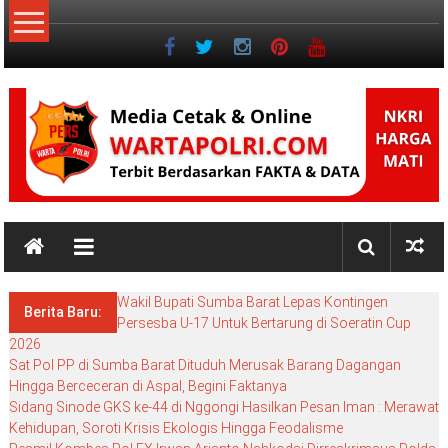
Lompat
ke
konten
NKRI
NKRI
HARGA
Wakil Bupati Sumba Barat Lepas Kontingen
MATI
Berita Baru:
Persesba U-17 Untuk Bertarung di Soeratin Cup
2026
Sat Pol PP di Sumba Barat Dituduh Merusak Barang Dagangan
Hingga Berceceran di Aspal, Begini Faktanya
Sidang Sinode GKS ke-44 di Nggongi Hasilkan Pesan Iman : Merawat
Kehidupan, Soroti Krisis Ekologis Hingga Feodalisme