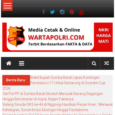
Lompat
ke
konten
NKRI
NKRI
HARGA
Wakil Bupati Sumba Barat Lepas Kontingen
MATI
Berita Baru:
Persesba U-17 Untuk Bertarung di Soeratin Cup
2026
Sat Pol PP di Sumba Barat Dituduh Merusak Barang Dagangan
Hingga Berceceran di Aspal, Begini Faktanya
Sidang Sinode GKS ke-44 di Nggongi Hasilkan Pesan Iman : Merawat
Kehidupan, Soroti Krisis Ekologis Hingga Feodalisme