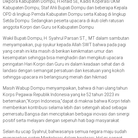
Dikpora Kabupaten Dompu, H.Rifaid SE, Kadis Koperasi UKM
Kabupaten Dompu, Staf Ahli Bupati Dompu dan beberapa Kepala
OPD di lingkup Pemda Kabupaten Dompu serta Kabag di lingkup
Setda Dompu. Sedangkan peserta upacara di ikuti oleh ratusan
anggota Korpri dan Guru se Kabupaten Dompu.
Wakil Bupati Dompu, H. Syahrul Parsan ST., MT dalam sambutan
menyampaikan, puji syukur kepada Allah SWT bahwa pada pagi
yang cerah ini kita masih di berikan kenikmatan umur dan
kesempatan sehingga bisa menghadiri dan mengikuti upacara
peringatan Hari Korpri dan Guru ini dalam keadaan sehat dan di
landasi dengan semangat persatuan dan kesatuan yang kokoh
sehingga upacara ini berlangsung meriah dan hikmad.
Masih Wabup Dompu menyampaikan, bahwa di hari ulang tahun
Korps Pegawai Republik Indonesia yang ke 52 tahun 2023 ini
bertemakan,”Korpri Indonesia,”dapat di maknai bahwa Korpri telah
memberikan kontribusi selama lebih dari setengah abad sebagai
pemersatu Bangsa dan menciptakan berbagai inovasi dan sinergi
positif serta melayani dengan sepenuh hati bagi masyarakat.
Selain itu ucap Syahrul, bahwasanya semua negara maju sudah
menerapkan sistim Meritokrasi dalam birokrasi. Hal ini sangat