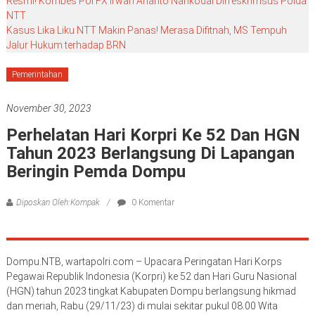
Resmi! Kombes Pol FX Irwan Arianto Nahkodai Dirreskrimsus Polda
NTT
Kasus Lika Liku NTT Makin Panas! Merasa Difitnah, MS Tempuh
Jalur Hukum terhadap BRN
Pemerintahan
November 30, 2023
Perhelatan Hari Korpri Ke 52 Dan HGN
Tahun 2023 Berlangsung Di Lapangan
Beringin Pemda Dompu
Diposkan Oleh:Kompak
0 Komentar
Dompu.NTB, wartapolri.com – Upacara Peringatan Hari Korps
Pegawai Republik Indonesia (Korpri) ke 52 dan Hari Guru Nasional
(HGN) tahun 2023 tingkat Kabupaten Dompu berlangsung hikmad
dan meriah, Rabu (29/11/23) di mulai sekitar pukul 08.00 Wita