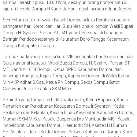
sampai berakhir pukul 10.00 Wita, sekalipun orang nomor satu di
jajaran Pemda Dompu H.Kader Jaelani masih berada di luar Daerah.
Sementara untuk mewakili Bupati Dompu selaku Pembina upacara
peringatan hari Korpri dan Hari Guru Nasional di pimpin Wakil Bupati
Dompu H. Syahrul Parsan ST., MT yang bertempat di Lapangan
Beringin Pendopo tepatnya di Kelurahan Doro Tangga Kecamatan
Dompu Kabupaten Dompu.
Tampak hadir yang mengisi kursi VIP peringatan hari Korpri dan hari
Guru nasional tersebut, Wakil Bupati Dompu, H. Syahrul Parsan ST.,
MT, Dandim 1614 Dompu, Ketua DPRD Kabupaten Dompu dan
beberapa Anggota, Kejari Dompu, Kapolres Dompu di Wakili Kabag
Min AKP Adhar S.Sos, Ketua PN Dompu, Sekda Dompu Gatot
Gunawan Putra Perantau SKM.Mkes.
Selain itu yang tampak di bidik awak media, Ketua Bappeda, Kadis
Pertanian dan Perkebunan Kabupaten Dompu Ir.Syahroni, Kedis
Perikanan dan Kelautan, Kepala Dinas Kesehatan Kabupaten Dompu,
Maman SKM.M.Kes, Kepala Bappenda Drs Muhibuddin MSi, Kepala
Inspektorat Kabupaten Dompu, Haeruddin SH, Asisten I H.Burhan
SH, Asisten II dan III Setda Dompu, Sekwan Kabupaten Dompu, Kadis