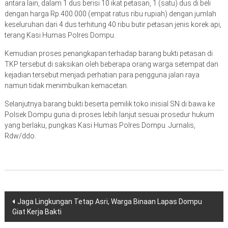
antara lain, dalam 1 dus berisi 10 ikat petasan, 1 (satu) dus di beli
dengan harga Rp.400.000 (empat ratus ribu rupiah) dengan jumlah
keseluruhan dari 4 dus terhitung 40 ribu butir petasan jenis korek api,
terang Kasi Humas Polres Dompu.
Kemudian proses penangkapan terhadap barang bukti petasan di
TKP tersebut di saksikan oleh beberapa orang warga setempat dan
kejadian tersebut menjadi perhatian para pengguna jalan raya
namun tidak menimbulkan kemacetan.
Selanjutnya barang bukti beserta pemilik toko inisial SN di bawa ke
Polsek Dompu guna di proses lebih lanjut sesuai prosedur hukum
yang berlaku, pungkas Kasi Humas Polres Dompu. Jurnalis,
Rdw/ddo.
Navigasi
Jaga Lingkungan Tetap Asri, Warga Binaan Lapas Dompu
Giat Kerja Bakti
pos