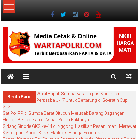
Lompat
ke
konten
NKRI
NKRI
HARGA
Wakil Bupati Sumba Barat Lepas Kontingen
MATI
Berita Baru:
Persesba U-17 Untuk Bertarung di Soeratin Cup
2026
Sat Pol PP di Sumba Barat Dituduh Merusak Barang Dagangan
Hingga Berceceran di Aspal, Begini Faktanya
Sidang Sinode GKS ke-44 di Nggongi Hasilkan Pesan Iman : Merawat
Kehidupan, Soroti Krisis Ekologis Hingga Feodalisme