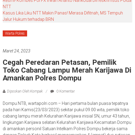
Resmi! Kombes Pol FX Irwan Arianto Nahkodai Dirreskrimsus Polda
NTT
Kasus Lika Liku NTT Makin Panas! Merasa Difitnah, MS Tempuh
Jalur Hukum terhadap BRN
Warta Polres
Maret 24, 2023
Cegah Peredaran Petasan, Pemilik
Toko Cabang Lampu Merah Karijawa Di
Amankan Polres Dompu
Diposkan Oleh:Kompak
0 Komentar
Dompu.NTB, wartapolri.com – Hari pertama bulan puasa tepatnya
pada hari Kamis(23/03/2023) sekitar pukul 09.00 wita, pemilik toko
cabang lampu merah Kelurahan Karijawa inisial SN, umur 43 tahun,
lingkungan Karijawa selatan Kelurahan Karijawa Kecamatan Dompu
di amankan personil Satuan Intelkam Polres Dompu bekerja sama
dengan Polsek Kota berhasil mengamankan 4 (empat) dus petasan