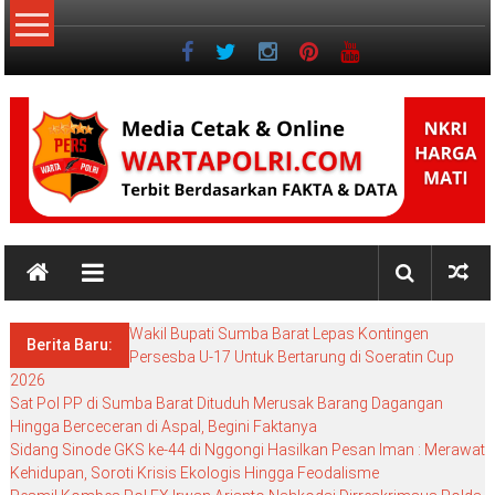
Lompat
ke
konten
NKRI
NKRI
HARGA
Wakil Bupati Sumba Barat Lepas Kontingen
MATI
Berita Baru:
Persesba U-17 Untuk Bertarung di Soeratin Cup
2026
Sat Pol PP di Sumba Barat Dituduh Merusak Barang Dagangan
Hingga Berceceran di Aspal, Begini Faktanya
Sidang Sinode GKS ke-44 di Nggongi Hasilkan Pesan Iman : Merawat
Kehidupan, Soroti Krisis Ekologis Hingga Feodalisme