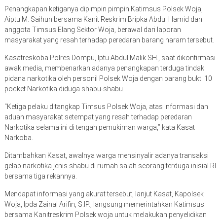
Penangkapan ketiganya dipimpin pimpin Katimsus Polsek Woja,
Aiptu M. Saihun bersama Kanit Reskrim Bripka Abdul Hamid dan
anggota Timsus Elang Sektor Woja, berawal dari laporan
masyarakat yang resah terhadap peredaran barang haram tersebut.
Kasatreskoba Polres Dompu, Iptu Abdul Malik SH., saat dikonfirmasi
awak media, membenarkan adanya penangkapan terduga tindak
pidana narkotika oleh personil Polsek Woja dengan barang bukti 10
pocket Narkotika diduga shabu-shabu.
“Ketiga pelaku ditangkap Timsus Polsek Woja, atas informasi dan
aduan masyarakat setempat yang resah terhadap peredaran
Narkotika selama ini di tengah pemukiman warga,” kata Kasat
Narkoba.
Ditambahkan Kasat, awalnya warga mensinyalir adanya transaksi
gelap narkotika jenis shabu di rumah salah seorang terduga inisial RI
bersama tiga rekannya.
Mendapat informasi yang akurat tersebut, lanjut Kasat, Kapolsek
Woja, Ipda Zainal Arifin, S.IP., langsung memerintahkan Katimsus
bersama Kanitreskrim Polsek woja untuk melakukan penyelidikan