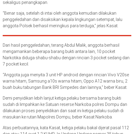
sekaligus penangkapan.
“Benar saja, setelah di intai oleh anggota kemudian dilakukan
penggeledahan dan disaksikan kepala lingkungan setempat, lalu
anggota Polsek berhasil meringkus para terduga,” jelas Kasat.
Dari hasil penggeledahan, terang Abdul Malik, anggota berhasil
mengamankan beberapa barang bukti antara lain, 10 pocket
Narkotika diduga shabu-shabu dengan rincian 3 pocket sedang dan
7 pocket kecil.
“Anggota juga menyita 3 unit HP android dengan rincian Vivo V20se
warna hitam, Samsung a10s warna hitam, Oppo A12 warna biru, 2
buah buku tabungan Bank BRI Simpedes dan lainnya,” beber Kasat.
Demi penyidikan lebih lanjut ketiga pelaku bersama barang bukti
sudah di limpahkan ke Satuan reserse Narkoba polres Dompu dan
dilakukan proses penyelidikan dan saat ini ketiga pelaku sudah di
masukan ke rutan Mapolres Dompu, beber Kasat Narkoba.
Atas perbuatannya, kata Kasat, ketiga pelaku bakal dijerat pasal 112
dan atau 114 ayat 1,2 KUHP Jo Undang-Undang nomor 35 tahun