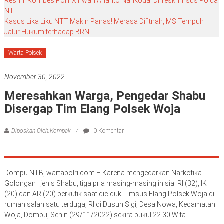
Resmi! Kombes Pol FX Irwan Arianto Nahkodai Dirreskrimsus Polda
NTT
Kasus Lika Liku NTT Makin Panas! Merasa Difitnah, MS Tempuh
Jalur Hukum terhadap BRN
Warta Polsek
November 30, 2022
Meresahkan Warga, Pengedar Shabu
Disergap Tim Elang Polsek Woja
Diposkan Oleh:Kompak
0 Komentar
Dompu.NTB, wartapolri.com – Karena mengedarkan Narkotika
Golongan I jenis Shabu, tiga pria masing-masing inisial RI (32), IK
(20) dan AR (20) berkutik saat diciduk Timsus Elang Polsek Woja di
rumah salah satu terduga, RI di Dusun Sigi, Desa Nowa, Kecamatan
Woja, Dompu, Senin (29/11/2022) sekira pukul 22.30 Wita.