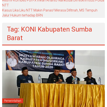
Resmi! Kombes Pol FX Irwan Arianto Nahkodai Dirreskrimsus Polda
NTT
Kasus Lika Liku NTT Makin Panas! Merasa Difitnah, MS Tempuh
Jalur Hukum terhadap BRN
Tag: KONI Kabupaten Sumba
Barat
Pemerintahan