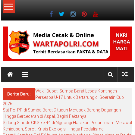
Lompat
ke
konten
NKRI
NKRI
HARGA
Wakil Bupati Sumba Barat Lepas Kontingen
MATI
Berita Baru:
Persesba U-17 Untuk Bertarung di Soeratin Cup
2026
Sat Pol PP di Sumba Barat Dituduh Merusak Barang Dagangan
Hingga Berceceran di Aspal, Begini Faktanya
Sidang Sinode GKS ke-44 di Nggongi Hasilkan Pesan Iman : Merawat
Kehidupan, Soroti Krisis Ekologis Hingga Feodalisme