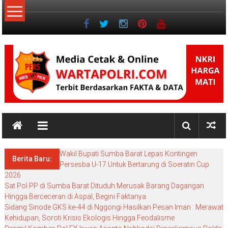
Lompat
ke
konten
NKRI
NKRI
HARGA
Wakil Bupati Sumba Barat Lepas Kontingen
MATI
Berita Baru:
Persesba U-17 Untuk Bertarung di Soeratin Cup
2026
Sat Pol PP di Sumba Barat Dituduh Merusak Barang Dagangan
Hingga Berceceran di Aspal, Begini Faktanya
Sidang Sinode GKS ke-44 di Nggongi Hasilkan Pesan Iman : Merawat
Kehidupan, Soroti Krisis Ekologis Hingga Feodalisme