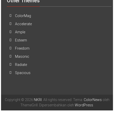
Other Themes
ColorMag
Accelerate
Ample
Esteem
Freedom
Masonic
Radiate
Spacious
Copyright © 2026
NKRI
. All rights reserved. Tema:
ColorNews
oleh
ThemeGrill. Dipersembahkan oleh
WordPress
.