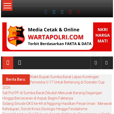
Lompat
ke
konten
NKRI
NKRI
HARGA
Wakil Bupati Sumba Barat Lepas Kontingen
MATI
Berita Baru:
Persesba U-17 Untuk Bertarung di Soeratin Cup
2026
Sat Pol PP di Sumba Barat Dituduh Merusak Barang Dagangan
Hingga Berceceran di Aspal, Begini Faktanya
Sidang Sinode GKS ke-44 di Nggongi Hasilkan Pesan Iman : Merawat
Kehidupan, Soroti Krisis Ekologis Hingga Feodalisme