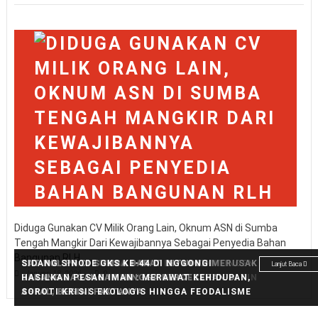
Diduga Gunakan CV Milik Orang Lain, Oknum ASN di Sumba
Tengah Mangkir Dari Kewajibannya Sebagai Penyedia Bahan
Bangunan RLH
WAKIL BUPATI SUMBA BARAT LEPAS KONTINGEN
SAT POL PP DI SUMBA BARAT DITUDUH MERUSAK
SIDANG SINODE GKS KE-44 DI NGGONGI
Lanjut Baca
Lanjut Baca
Lanjut Baca
Januari 18, 2026
0
PERSESBA U-17 UNTUK BERTARUNG DI SOERATIN
BARANG DAGANGAN HINGGA BERCECERAN DI
HASILKAN PESAN IMAN : MERAWAT KEHIDUPAN,
CUP 2026
ASPAL, BEGINI FAKTANYA
SOROTI KRISIS EKOLOGIS HINGGA FEODALISME